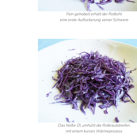
Fein gehobelt erhält der Rotkohl
eine erste Auflockerung seiner Schwere
Das heiße Öl umhüllt die Rotkrautstreifen
mit einem kurzen Wärmeprozess