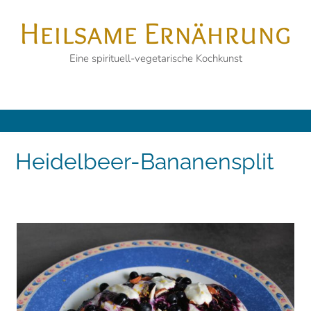
Skip
Heilsame Ernährung
to
content
Eine spirituell-vegetarische Kochkunst
Heidelbeer-Bananensplit