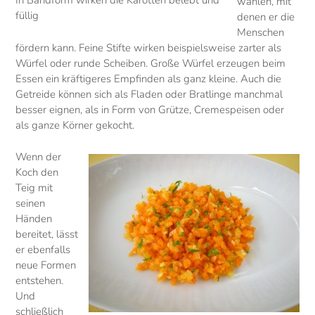
In Bandform wirken die Karotten belebt und
wählen, mit
füllig
denen er die
Menschen
fördern kann. Feine Stifte wirken beispielsweise zarter als
Würfel oder runde Scheiben. Große Würfel erzeugen beim
Essen ein kräftigeres Empfinden als ganz kleine. Auch die
Getreide können sich als Fladen oder Bratlinge manchmal
besser eignen, als in Form von Grütze, Cremespeisen oder
als ganze Körner gekocht.
Wenn der
Koch den
Teig mit
seinen
Händen
bereitet, lässt
er ebenfalls
neue Formen
entstehen.
Und
schließlich