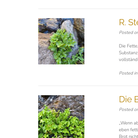
R. S
Posted o
Die Fette
Substanz
vollständ
Posted i
Die 
Posted o
„Wenn abe
eben fett
Brot nich