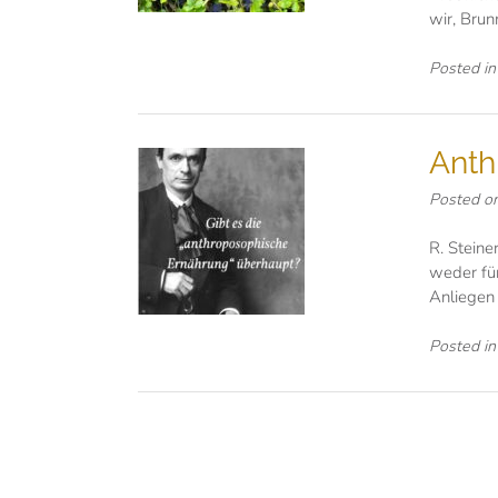
wir, Brun
Posted i
Anth
Posted o
R. Steine
weder für
Anliegen 
Posted i