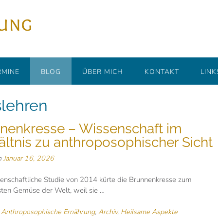
rung
RMINE
BLOG
ÜBER MICH
KONTAKT
LINK
lehren
nenkresse – Wissenschaft im
ältnis zu anthroposophischer Sicht
n
Januar 16, 2026
enschaftliche Studie von 2014 kürte die Brunnenkresse zum
ten Gemüse der Welt, weil sie …
n
Anthroposophische Ernährung
,
Archiv
,
Heilsame Aspekte