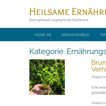
Skip
Heilsame Ernäh
to
content
Eine spirituell-vegetarische Kochkunst
HOME DE
MENSCHENBILD
TE
Kategorie:
Ernährungs
Brun
Verh
Posted o
Eine wiss
gesündes
Posted i