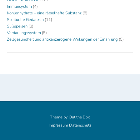
Immunsystem
(4)
Kohlenhydrate – eine rätselhafte Substanz
(8)
Spirituelle Gedanken
(11)
Süßspeisen
(8)
Verdauungssystem
(5)
Zellgesundheit und antikanzerogene Wirkungen der Ernährung
(5)
Theme by
Out the Box
Impressum
Datenschutz