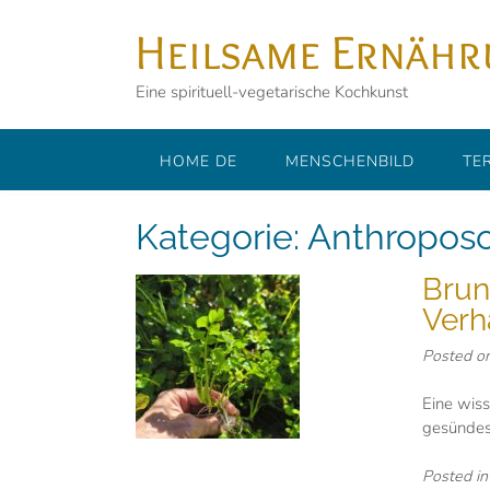
Skip
Heilsame Ernäh
to
content
Eine spirituell-vegetarische Kochkunst
HOME DE
MENSCHENBILD
TE
Kategorie:
Anthropos
Brun
Verh
Posted o
Eine wiss
gesündes
Posted i