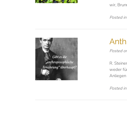
wir, Brun
Posted i
Anth
Posted o
R. Steine
weder für
Anliegen 
Posted i