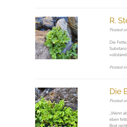
R. S
Posted o
Die Fette
Substanz
vollständ
Posted i
Die 
Posted o
„Wenn abe
eben fett
Brot nich